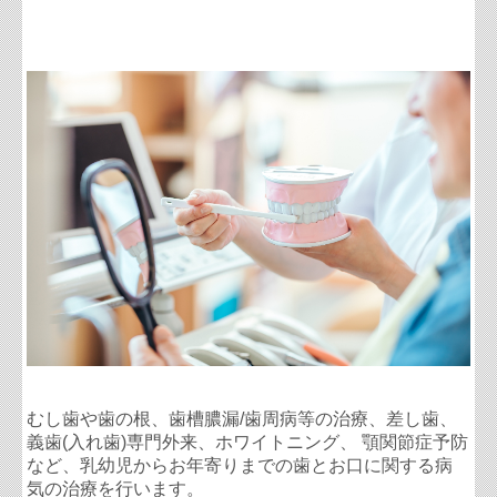
むし歯や歯の根、
歯槽膿漏/歯周病
等の治療、差し歯、
義歯(入れ歯)専門外来
、
ホワイトニング
、
顎関節症
予防
など、乳幼児からお年寄りまでの歯とお口に関する病
気の治療を行います。